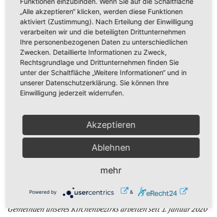
Funktionen einzubinden. Wenn Sie auf die Schaltfläche
Die ersten Kirchgemeinden gründeten sich in unserer Region
„Alle akzeptieren“ klicken, werden diese Funktionen
schon im 12. Jahrhundert kurz nach der Besiedlung des
aktiviert (Zustimmung). Nach Erteilung der Einwilligung
Erzgebirges, das durch seine Erz- und Silbervorkommen große
verarbeiten wir und die beteiligten Drittunternehmen
Ihre personenbezogenen Daten zu unterschiedlichen
Bedeutung erlangte. Der von Martin Luther im 16. Jahrhundert
Zwecken. Detaillierte Informationen zu Zweck,
angestoßenen Reformation schlossen sich die Bergmänner
Rechtsgrundlage und Drittunternehmen finden Sie
begeistert an. Und auch heute noch prägen bergmännische
unter der Schaltfläche „Weitere Informationen“ und in
unserer Datenschutzerklärung. Sie können Ihre
Traditionen und tiefer Glaube das Erzgebirge. In einigen
Einwilligung jederzeit widerrufen.
Gemeinden kann man noch von volkskirchlichen Strukturen
sprechen.
Akzeptieren
Unser Kirchenbezirk umfasst das Westerzgebirge mit den
Hauptorten Hartenstein, Lößnitz, Aue- Bad Schlema,
Ablehnen
Schneeberg, Eibenstock, Schwarzenberg, Johanngeorgenstadt.
Im Kirchenbezirk Aue gibt es 30 Kirchgemeinden mit insgesamt
mehr
ca. 30.000 Gemeindegliedern. Derzeit haben wir 27 Pfarrstellen
Powered by
&
und 47 Predigtstätten, davon sind 7 Pfarrstellen unbesetzt. Die
Gemeinden unseres Kirchenbezirks arbeiten seit 1. Januar 2020