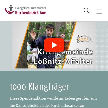
Suche
T
o
g
g
l
e
n
a
v
i
g
a
t
1000 KlangTräger
i
o
Diese Spendenaktion wurde ins Leben gerufen, um
n
die Kantorenstellen des Kirchenbezirkes zu