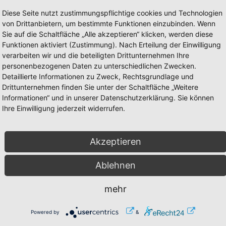
Konzert
Diese Seite nutzt zustimmungspflichtige cookies und Technologien
von Drittanbietern, um bestimmte Funktionen einzubinden. Wenn
Sie auf die Schaltfläche „Alle akzeptieren“ klicken, werden diese
Funktionen aktiviert (Zustimmung). Nach Erteilung der Einwilligung
verarbeiten wir und die beteiligten Drittunternehmen Ihre
personenbezogenen Daten zu unterschiedlichen Zwecken.
Detaillierte Informationen zu Zweck, Rechtsgrundlage und
 Breitenbrunn
Drittunternehmen finden Sie unter der Schaltfläche „Weitere
n
Informationen“ und in unserer Datenschutzerklärung. Sie können
Ihre Einwilligung jederzeit widerrufen.
St.-Christophorus-Kirche Breitenbrunn
Akzeptieren
Haupstr., 169
08359 Breitenbrunn
Ablehnen
Alle
mehr
KG Breitenbrunn
Hauptstr. 161
Powered by
&
08359 Breitenbrunn