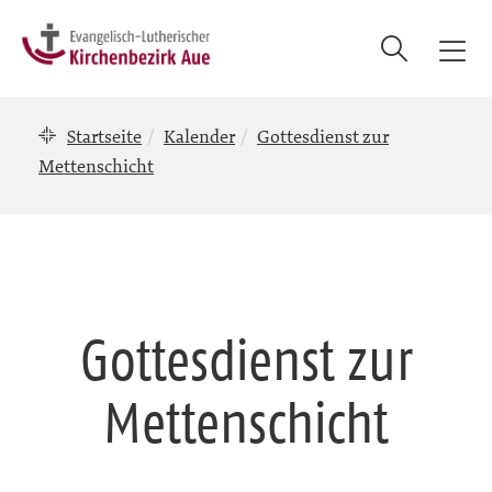
Suche
T
o
g
Startseite
Kalender
Gottesdienst zur
g
l
Mettenschicht
e
n
a
v
i
g
Gottesdienst zur
a
t
Mettenschicht
i
o
n