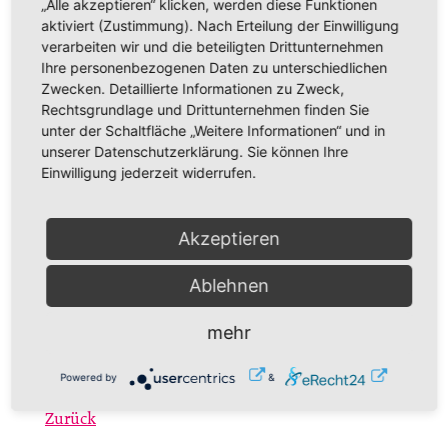
„Alle akzeptieren“ klicken, werden diese Funktionen
aktiviert (Zustimmung). Nach Erteilung der Einwilligung
verarbeiten wir und die beteiligten Drittunternehmen
Art der Veranstaltung
Ihre personenbezogenen Daten zu unterschiedlichen
Gottesdienste
Zwecken. Detaillierte Informationen zu Zweck,
Internetadresse
Rechtsgrundlage und Drittunternehmen finden Sie
unter der Schaltfläche „Weitere Informationen“ und in
https://www.nicolai-aue.de
unserer Datenschutzerklärung. Sie können Ihre
Zielgruppe
Einwilligung jederzeit widerrufen.
Alle
Veranstalter
Akzeptieren
KG Aue
Gerichtsstr. 3
Ablehnen
08280 Aue-Bad Schlema
kg.aue@evlks.de
mehr
https://www.nicolai-aue.de
Powered by
&
Zurück