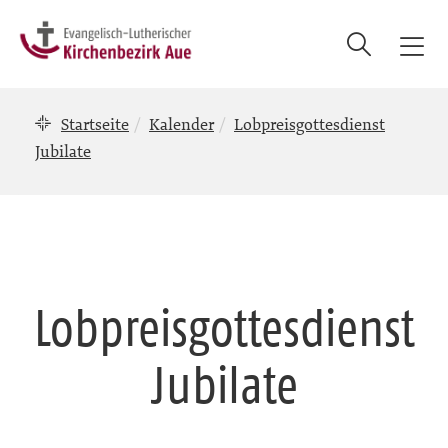
Suche
T
o
g
Startseite
Kalender
Lobpreisgottesdienst
g
l
Jubilate
e
n
a
v
i
g
Lobpreisgottesdienst
a
t
Jubilate
i
o
n