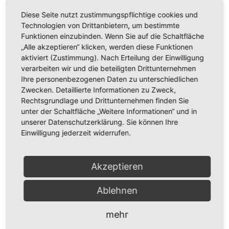
Diese Seite nutzt zustimmungspflichtige cookies und
Technologien von Drittanbietern, um bestimmte
24. Dez. 2026
Funktionen einzubinden. Wenn Sie auf die Schaltfläche
22:00
„Alle akzeptieren“ klicken, werden diese Funktionen
aktiviert (Zustimmung). Nach Erteilung der Einwilligung
Christmette
verarbeiten wir und die beteiligten Drittunternehmen
Ihre personenbezogenen Daten zu unterschiedlichen
St.-Christophorus-Kirche Breitenbrunn
Zwecken. Detaillierte Informationen zu Zweck,
Haupstr., 169 Breitenbrunn
Rechtsgrundlage und Drittunternehmen finden Sie
unter der Schaltfläche „Weitere Informationen“ und in
unserer Datenschutzerklärung. Sie können Ihre
Permalink
Einwilligung jederzeit widerrufen.
Zum Event
Akzeptieren
Ablehnen
01. Jan. 2027
mehr
17:00