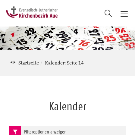
Suche
T
o
g
g
l
e
n
Startseite
Kalender
: Seite 14
a
v
i
g
a
Kalender
t
i
o
n
Filteroptionen anzeigen