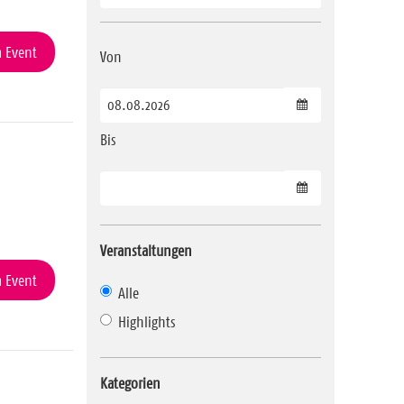
 Event
Von
Datum wählen
Bis
Datum wählen
Veranstaltungen
 Event
Alle
Highlights
Kategorien