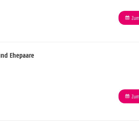
Zum
und Ehepaare
Zum