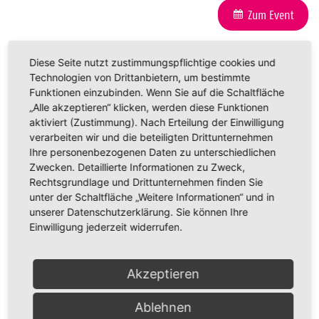
Zum Event
Diese Seite nutzt zustimmungspflichtige cookies und
Technologien von Drittanbietern, um bestimmte
Funktionen einzubinden. Wenn Sie auf die Schaltfläche
17. Sep. 2026
„Alle akzeptieren“ klicken, werden diese Funktionen
aktiviert (Zustimmung). Nach Erteilung der Einwilligung
14:00
verarbeiten wir und die beteiligten Drittunternehmen
Bibelstunde
Ihre personenbezogenen Daten zu unterschiedlichen
Zwecken. Detaillierte Informationen zu Zweck,
Aue "Haus der Kirche" Auerhammer
Rechtsgrundlage und Drittunternehmen finden Sie
unter der Schaltfläche „Weitere Informationen“ und in
Zschorlauer Straße 58 Aue-Bad Schlema
unserer Datenschutzerklärung. Sie können Ihre
Einwilligung jederzeit widerrufen.
Permalink
Zum Event
Akzeptieren
Ablehnen