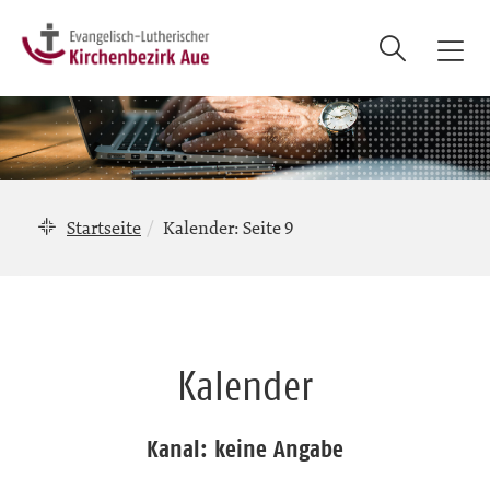
Suche
T
o
g
g
l
e
n
Startseite
Kalender
: Seite 9
a
v
i
g
a
Kalender
t
i
o
Kanal: keine Angabe
n